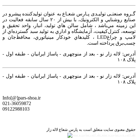
گـروه صنعتـی تولیـدی پـارس شعـاع به عنوان توليدكننده پيشرو در
صنايع روشنايي و الكترونيك، با بيش از ۲۰ سال سابقه فعاليت در
اين زمينه‌ مي‌باشد ، شامل سالن هاي توليد، انبار، واحد تحقيق و
توسعه، كنترل‌كيفيت، آزمايشگاه و اداري به توليد سبد گسترده‌اي از
لامپ و چراغ‌LED ، كليدهاي خودكار مينياتوري، محافظ‌جان و
چسب‌برق پرداخته است.
آدرس: لاله زار نو - بعد از منوچهری - پاساژ ایرانیان - طبقه اول -
پلاک ۱۰۸
آدرس: لاله زار نو - بعد از منوچهری - پاساژ ایرانیان - طبقه اول -
پلاک ۱۰۸
Info[@]pars-shoa.ir
021-36059872
09122988103
حقوق معنوی سایت متعلق است به پارس شعاع لاله زار
طراحی وب سایت و سئو