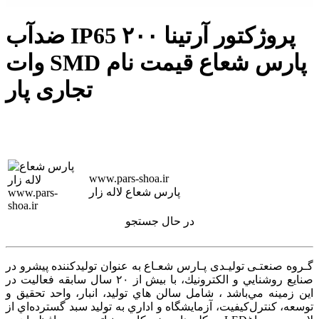
ضدآب IP65 پروژکتور آرتینا ۲۰۰
وات SMD پارس شعاع قیمت نام
تجاری پار
www.pars-shoa.ir
پارس شعاع لاله زار
در حال جستجو
گـروه صنعتـی تولیـدی پـارس شعـاع به عنوان توليدكننده پيشرو در
صنايع روشنايي و الكترونيك، با بيش از ۲۰ سال سابقه فعاليت در
اين زمينه‌ مي‌باشد ، شامل سالن هاي توليد، انبار، واحد تحقيق و
توسعه، كنترل‌كيفيت، آزمايشگاه و اداري به توليد سبد گسترده‌اي از