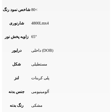
80<
شاخص نمود رنگ
4800Lmx4
شارنوری
65°
زاویه پخش نور
داخلی (DOB)
درایور
مستطیلی
شکل
پلی کربنات
لنز
آلومینیومی
جنس بدنه
مشکی
رنگ بدنه