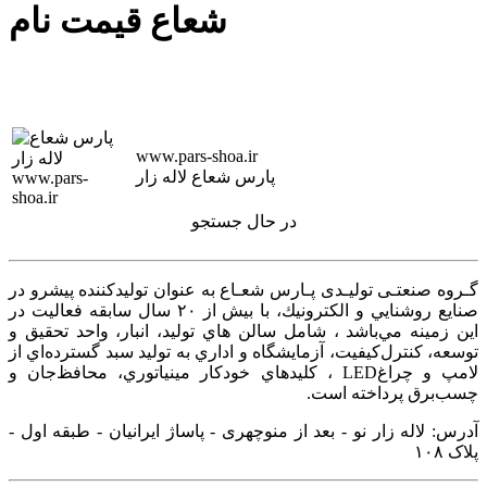
شعاع قیمت نام
www.pars-shoa.ir
پارس شعاع لاله زار
در حال جستجو
گـروه صنعتـی تولیـدی پـارس شعـاع به عنوان توليدكننده پيشرو در
صنايع روشنايي و الكترونيك، با بيش از ۲۰ سال سابقه فعاليت در
اين زمينه‌ مي‌باشد ، شامل سالن هاي توليد، انبار، واحد تحقيق و
توسعه، كنترل‌كيفيت، آزمايشگاه و اداري به توليد سبد گسترده‌اي از
لامپ و چراغ‌LED ، كليدهاي خودكار مينياتوري، محافظ‌جان و
چسب‌برق پرداخته است.
آدرس: لاله زار نو - بعد از منوچهری - پاساژ ایرانیان - طبقه اول -
پلاک ۱۰۸