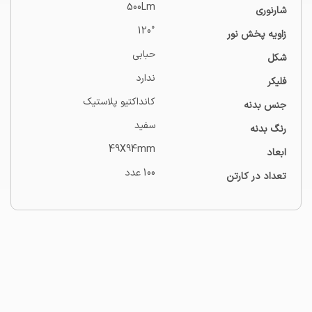
500Lm
شارنوری
120°
زاویه پخش نور
حبابی
شکل
ندارد
فلیکر
کانداکتیو پلاستیک
جنس بدنه
سفید
رنگ بدنه
49X94mm
ابعاد
100 عدد
تعداد در کارتن