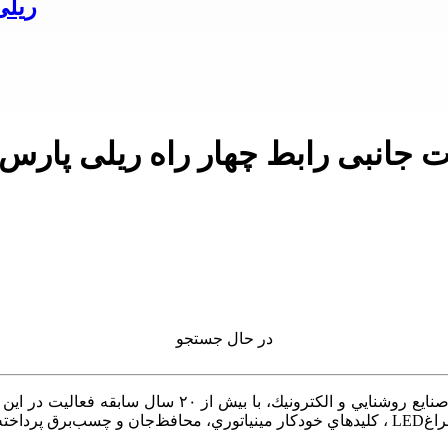
محصولات جا
 جانبی رابط چهار راه ریلی پارس
در حال جستجو
گـروه صنعتـی تولیـدی پـارس شعـاع به عنوان توليدكننده پي
ه است.