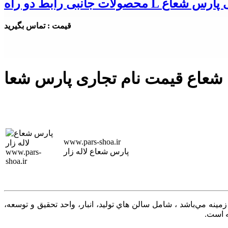
نبی رابط دو راه L ریلی پارس شعاع
قیمت : تماس بگیرید
 شعاع قیمت نام تجاری پارس شعا
www.pars-shoa.ir
پارس شعاع لاله زار
شرو در صنايع روشنايي و الكترونيك، با بيش از ۲۰ سال سابقه فعاليت در اين زمينه‌ مي‌باشد ، شامل سالن هاي توليد، انبار، واحد تحقيق و توسعه،