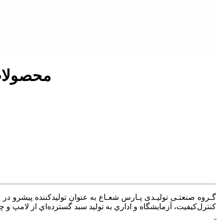
محصولات
كنترل‌كيفيت، آزمايشگاه و اداري به توليد سبد گسترده‌اي از لامپ و چراغ‌LED ، كليدهاي خودكار مينياتوري، محافظ‌جان و چسب‌برق پرداخت