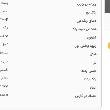
پشت ن
چیدمان چیپ
سفید, 
رنگ نور
3000K
دمای رنگ نور
80<
شاخص نمود رنگ
600Lm
شارنوری
40°
زاویه پخش نور
مستطی
شکل
پلی مت
لنز
اکسترو
جنس بدنه
مشکی |
رنگ بدنه
44mm
ابعاد
5 عدد
تعداد در کارتن