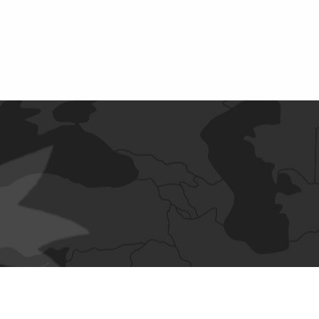
رو
آدرس: لاله زار نو - بعد از منوچهری - پاساژ ایرانیان - طبقه اول -
 فعاليت
پلاک ۱۰۸