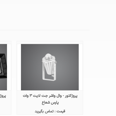
پروژکتور - وال واشر جت لایت ۳ وات
پروژ
پارس شعاع
قیمت : تماس بگیرید