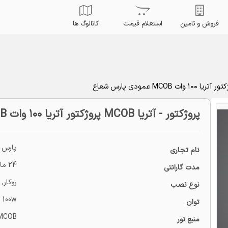
فروش و تامین
استعلام قیمت
کاتالوگ ها
پروژکتور - آتریا MCOB پروژکتور آتریا ۱۰۰ وات MCOB عمودی پارس شعاع
پارس 
نام تجاری
24 ماه
مدت گارانتی
روکار
,
نوع نصب
100w
توان
MCOB
منبع نور