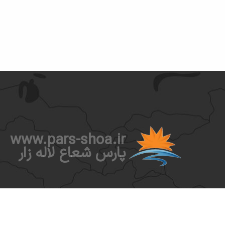
www.pars-shoa.ir
پارس شعاع لاله زار
گـروه صنعتـی تولیـدی پـارس شعـاع به عنوان توليدكننده پيش
در صنايع روشنايي و الكترونيك، با بيش از ۲۰ سال سابقه