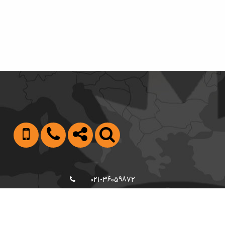
021-36059872
09122988103