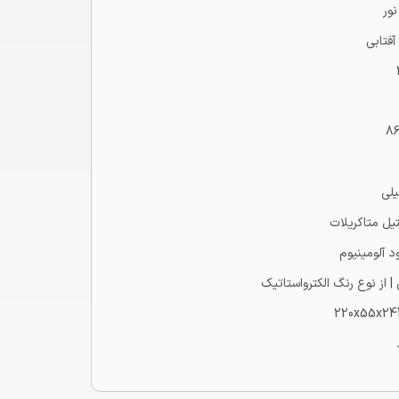
ور
آفتابی
8
لی
یل متاکریلات
د آلومینیوم
 از نوع رنگ الکترواستاتیک
220x55x2