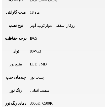
18 ماه
مدت گارانتی
روکار
,
سقفی
,
دیوارکوب
,
آویز
نوع نصب
IP65
درجه حفاظت
80Wx3
توان
LED SMD
منبع نور
پشت نور
چیدمان چیپ
سفید, آفتابی
رنگ نور
3000K, 6500K
دمای رنگ نور