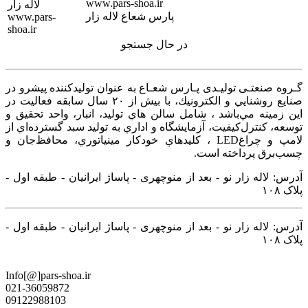
www.pars-shoa.ir
پارس شعاع لاله زار
در حال جستجو
گـروه صنعتـی تولیـدی پـارس شعـاع به عنوان توليدكننده پيشرو در
صنايع روشنايي و الكترونيك، با بيش از ۲۰ سال سابقه فعاليت در
اين زمينه‌ مي‌باشد ، شامل سالن هاي توليد، انبار، واحد تحقيق و
توسعه، كنترل‌كيفيت، آزمايشگاه و اداري به توليد سبد گسترده‌اي از
لامپ و چراغ‌LED ، كليدهاي خودكار مينياتوري، محافظ‌جان و
چسب‌برق پرداخته است.
آدرس: لاله زار نو - بعد از منوچهری - پاساژ ایرانیان - طبقه اول -
پلاک ۱۰۸
آدرس: لاله زار نو - بعد از منوچهری - پاساژ ایرانیان - طبقه اول -
پلاک ۱۰۸
Info[@]pars-shoa.ir
021-36059872
09122988103