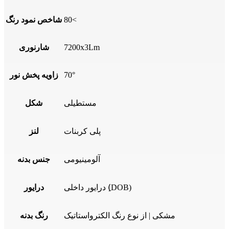
80<
شاخص نمود رنگ
7200x3Lm
شارنوری
70°
زاویه پخش نور
مستطیلی
شکل
پلی کربنات
لنز
آلومینیومی
جنس بدنه
درایور داخلی (ِDOB)
درایور
مشکی | از نوع رنگ الکترواستاتیک
رنگ بدنه