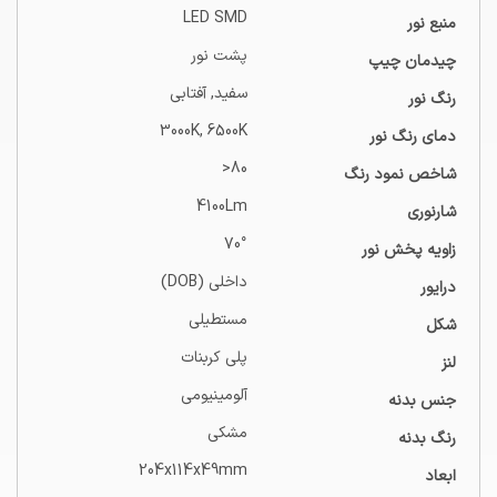
LED SMD
منبع نور
پشت نور
چیدمان چیپ
سفید, آفتابی
رنگ نور
3000K, 6500K
دمای رنگ نور
80<
شاخص نمود رنگ
4100Lm
شارنوری
70°
زاویه پخش نور
داخلی (DOB)
درایور
مستطیلی
شکل
پلی کربنات
لنز
آلومینیومی
جنس بدنه
مشکی
رنگ بدنه
204x114x49mm
ابعاد