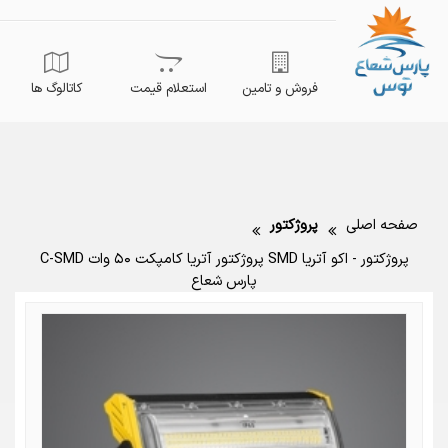
فروش و تامین
استعلام قیمت
کاتالوگ ها
صفحه اصلی
پروژکتور
پروژکتور - اکو آتریا SMD پروژکتور آتریا کامپکت ۵۰ وات C-SMD
پارس شعاع