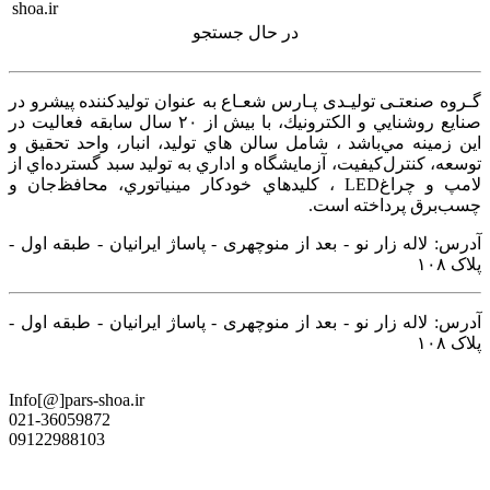
در حال جستجو
گـروه صنعتـی تولیـدی پـارس شعـاع به عنوان توليدكننده پيشرو در
صنايع روشنايي و الكترونيك، با بيش از ۲۰ سال سابقه فعاليت در
اين زمينه‌ مي‌باشد ، شامل سالن هاي توليد، انبار، واحد تحقيق و
توسعه، كنترل‌كيفيت، آزمايشگاه و اداري به توليد سبد گسترده‌اي از
لامپ و چراغ‌LED ، كليدهاي خودكار مينياتوري، محافظ‌جان و
چسب‌برق پرداخته است.
آدرس: لاله زار نو - بعد از منوچهری - پاساژ ایرانیان - طبقه اول -
پلاک ۱۰۸
آدرس: لاله زار نو - بعد از منوچهری - پاساژ ایرانیان - طبقه اول -
پلاک ۱۰۸
Info[@]pars-shoa.ir
021-36059872
09122988103