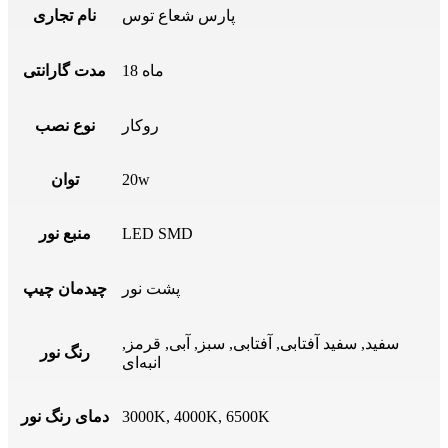
پارس شعاع توس
نام تجاری
18 ماه
مدت گارانتی
روکار
نوع نصب
20w
توان
LED SMD
منبع نور
پشت نور
چیدمان چیپ
سفید, سفید آفتابی, آفتابی, سبز, آبی, قرمز,
رنگ نور
انبه‌ای
3000K, 4000K, 6500K
دمای رنگ نور