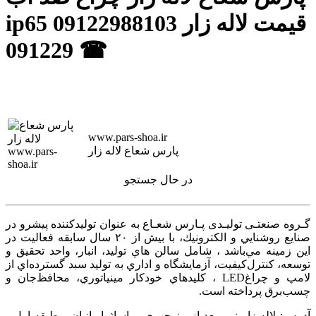
ip65 قیمت لاله زار 09122988103
☎ 091229
www.pars-shoa.ir
پارس شعاع لاله زار
در حال جستجو
گـروه صنعتـی تولیـدی پـارس شعـاع به عنوان توليدكننده پيشرو در
صنايع روشنايي و الكترونيك، با بيش از ۲۰ سال سابقه فعاليت در
اين زمينه‌ مي‌باشد ، شامل سالن هاي توليد، انبار، واحد تحقيق و
توسعه، كنترل‌كيفيت، آزمايشگاه و اداري به توليد سبد گسترده‌اي از
لامپ و چراغ‌LED ، كليدهاي خودكار مينياتوري، محافظ‌جان و
چسب‌برق پرداخته است.
آدرس: لاله زار نو - بعد از منوچهری - پاساژ ایرانیان - طبقه اول -