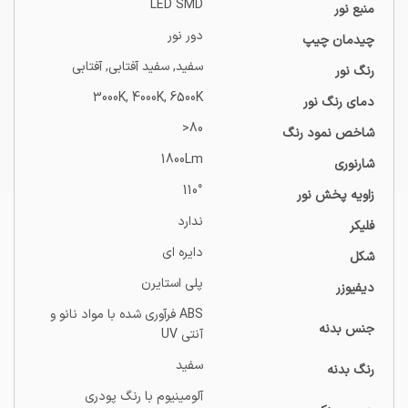
LED SMD
منبع نور
دور نور
چیدمان چیپ
سفید, سفید آفتابی, آفتابی
رنگ نور
3000K, 4000K, 6500K
دمای رنگ نور
80<
شاخص نمود رنگ
1800Lm
شارنوری
110°
زاویه پخش نور
ندارد
فلیکر
دایره ای
شکل
پلی استایرن
دیفیوزر
ABS فرآوری شده با مواد نانو و
جنس بدنه
آنتی UV
سفید
رنگ بدنه
آلومینیوم با رنگ پودری