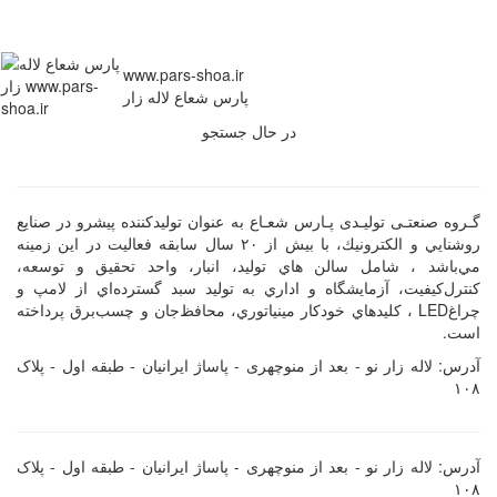
www.pars-shoa.ir
پارس شعاع لاله زار
در حال جستجو
گـروه صنعتـی تولیـدی پـارس شعـاع به عنوان توليدكننده پيشرو در صنايع
روشنايي و الكترونيك، با بيش از ۲۰ سال سابقه فعاليت در اين زمينه‌
مي‌باشد ، شامل سالن هاي توليد، انبار، واحد تحقيق و توسعه،
كنترل‌كيفيت، آزمايشگاه و اداري به توليد سبد گسترده‌اي از لامپ و
چراغ‌LED ، كليدهاي خودكار مينياتوري، محافظ‌جان و چسب‌برق پرداخته
است.
آدرس: لاله زار نو - بعد از منوچهری - پاساژ ایرانیان - طبقه اول - پلاک
۱۰۸
آدرس: لاله زار نو - بعد از منوچهری - پاساژ ایرانیان - طبقه اول - پلاک
۱۰۸