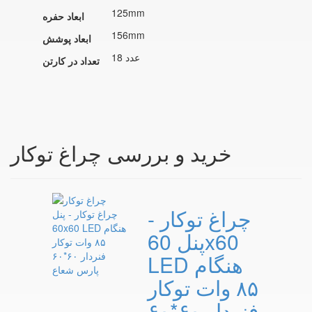
125mm
ابعاد حفره
156mm
ابعاد پوشش
18 عدد
تعداد در کارتن
خرید و بررسی چراغ توکار
چراغ توکار -
پنل 60x60
LED هنگام
۸۵ وات توکار
فنردار ۶۰*۶۰