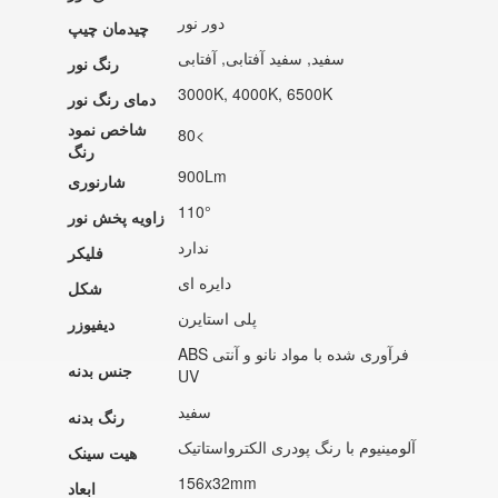
دور نور
چیدمان چیپ
سفید, سفید آفتابی, آفتابی
رنگ نور
3000K, 4000K, 6500K
دمای رنگ نور
شاخص نمود
80<
رنگ
900Lm
شارنوری
110°
زاویه پخش نور
ندارد
فلیکر
دایره ای
شکل
پلی استایرن
دیفیوزر
ABS فرآوری شده با مواد نانو و آنتی
جنس بدنه
UV
سفید
رنگ بدنه
آلومینیوم با رنگ پودری الکترواستاتیک
هیت سینک
156x32mm
ابعاد