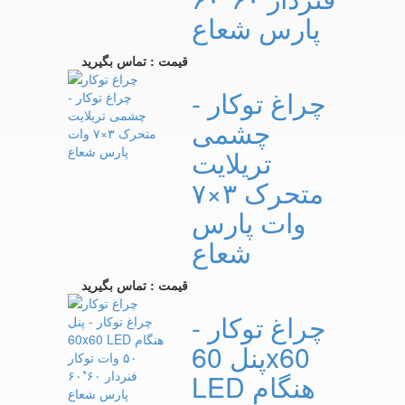
پارس شعاع
قیمت : تماس بگیرید
چراغ توکار -
چشمی
تریلایت
متحرک ۳×۷
وات پارس
شعاع
قیمت : تماس بگیرید
چراغ توکار -
پنل 60x60
LED هنگام