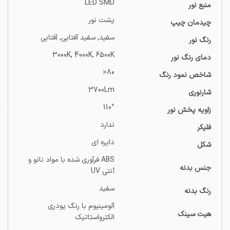
LED SMD
منبع نور
پشت نور
چیدمان چیپ
سفید, سفید آفتابی, آفتابی
رنگ نور
3000K, 4000K, 6500K
دمای رنگ نور
80<
شاخص نمود رنگ
3700Lm
شارنوری
110°
زاویه پخش نور
ندارد
فلیکر
دایره ای
شکل
ABS فرآوری شده با مواد نانو و
جنس بدنه
آنتی UV
سفید
رنگ بدنه
آلومینیوم با رنگ پودری
هیت سینک
الکترواستاتیک