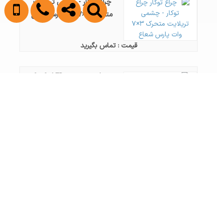
چراغ توکار - چشمی تریلایت
متحرک ۳×۷ وات پارس شعاع
قیمت : تماس بگیرید
چراغ توکار - پنل 60x60 LED
هنگام ۵۰ وات توکار فنردار
۶۰*۶۰ پارس شعاع
قیمت : تماس بگیرید
چراغ توکار - چشمی چشمی ۴
وات دايره اي SMD سفيد پارس
شعاع
قیمت : تماس بگیرید