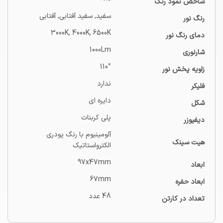
شاخص نمود رنگ
سفید, سفید آفتابی, آفتابی
رنگ نور
3000K, 4000K, 6500K
دمای رنگ نور
1000Lm
شارنوری
110°
زاویه پخش نور
ندارد
فلیکر
دایره ای
شکل
پلی کربنات
دیفیوزر
آلومینیوم با رنگ پودری
هیت سینک
الکترواستاتیک
97x47mm
ابعاد
67mm
ابعاد حفره
48 عدد
تعداد در کارتن