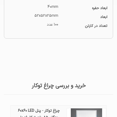
40mm
ابعاد حفره
52x52x25mm
ابعاد
100 عدد
تعداد در کارتن
خرید و بررسی چراغ توکار
چراغ توکار - پنل 60x60 LED