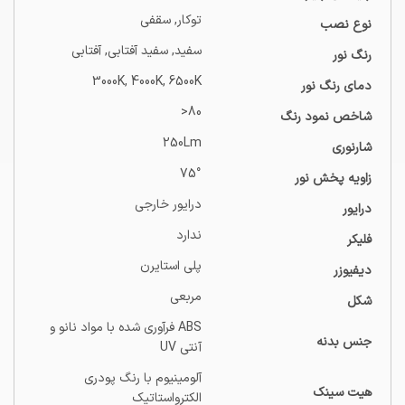
توکار
,
سقفی
نوع نصب
سفید, سفید آفتابی, آفتابی
رنگ نور
3000K, 4000K, 6500K
دمای رنگ نور
80<
شاخص نمود رنگ
250Lm
شارنوری
75°
زاویه پخش نور
درایور خارجی
درایور
ندارد
فلیکر
پلی استایرن
دیفیوزر
مربعی
شکل
ABS فرآوری شده با مواد نانو و
جنس بدنه
آنتی UV
آلومینیوم با رنگ پودری
هیت سینک
الکترواستاتیک