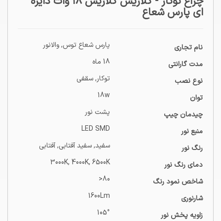
چراغ توکار - گلاریس گلاریس ۱۸ وات دایره
ای پارس شعاع
پارس شعاع توس
,
والانور
نام تجاری
18 ماه
مدت گارانتی
توکار
,
سقفی
نوع نصب
18w
توان
پشت نور
چیدمان چیپ
LED SMD
منبع نور
سفید, سفید آفتابی, آفتابی
رنگ نور
3000K, 4000K, 6500K
دمای رنگ نور
80<
شاخص نمود رنگ
1600Lm
شارنوری
105°
زاویه پخش نور