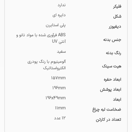
ندارد
فلیکر
دایره ای
شکل
پلی استایرن
دیفیوزر
ABS فرآوری شده با مواد نانو و
جنس بدنه
آنتی UV
سفید
رنگ بدنه
آلومینیوم با رنگ پودری
هیت سینک
الکترواستاتیک
157mm
ابعاد حفره
196mm
ابعاد پوشش
196x49mm
ابعاد
11mm
ضخامت لبه چراغ
12 عدد
تعداد در کارتن