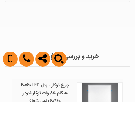
خرید و بررسی چراغ توکار
چراغ توکار - پنل 60x60 LED
هنگام ۸۵ وات توکار فنردار
۶۰*۶۰ پارس شعاع
قیمت : تماس بگیرید
چراغ توکار - چشمی تریلایت