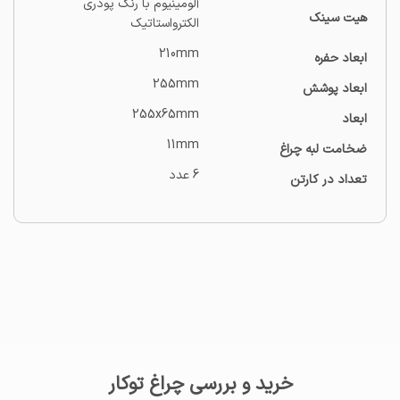
آلومینیوم با رنگ پودری
هیت سینک
الکترواستاتیک
210mm
ابعاد حفره
255mm
ابعاد پوشش
255x65mm
ابعاد
11mm
ضخامت لبه چراغ
6 عدد
تعداد در کارتن
خرید و بررسی چراغ توکار