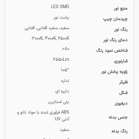
LED SMD
منبع نور
پشت نور
چیدمان چیپ
سفید, سفید آفتابی, آفتابی
رنگ نور
3000K, 4000K, 6500K
دمای رنگ نور
80<
شاخص نمود رنگ
2550Lm
شارنوری
105°
زاویه پخش نور
ندارد
فلیکر
دایره ای
شکل
پلی استایرن
دیفیوزر
ABS فرآوری شده با مواد نانو و
جنس بدنه
آنتی UV
سفید
رنگ بدنه