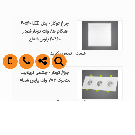
چراغ توکار - پنل 60x60 LED
هنگام ۸۵ وات توکار فنردار
۶۰*۶۰ پارس شعاع
قیمت : تماس بگیرید
چراغ توکار - چشمی تریلایت
متحرک ۳×۷ وات پارس شعاع
قیمت : تماس بگیرید
چراغ توکار - پنل 60x60 LED
هنگام ۵۰ وات توکار فنردار