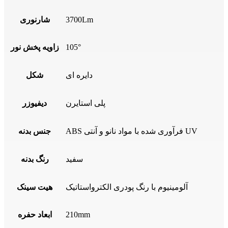
3700Lm
شارنوری
105°
زاویه پخش نور
دایره ای
شکل
پلی استایرن
دیفیوزر
ABS فرآوری شده با مواد نانو و آنتی UV
جنس بدنه
سفید
رنگ بدنه
آلومینیوم با رنگ پودری الکترواستاتیک
هیت سینک
210mm
ابعاد حفره