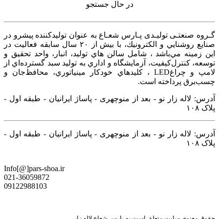
در حال جستجو
گـروه صنعتـی تولیـدی پـارس شعـاع به عنوان توليدكننده پيشرو در
صنايع روشنايي و الكترونيك، با بيش از ۲۰ سال سابقه فعاليت در
اين زمينه‌ مي‌باشد ، شامل سالن هاي توليد، انبار، واحد تحقيق و
توسعه، كنترل‌كيفيت، آزمايشگاه و اداري به توليد سبد گسترده‌اي از
لامپ و چراغ‌LED ، كليدهاي خودكار مينياتوري، محافظ‌جان و
چسب‌برق پرداخته است.
آدرس: لاله زار نو - بعد از منوچهری - پاساژ ایرانیان - طبقه اول -
پلاک ۱۰۸
آدرس: لاله زار نو - بعد از منوچهری - پاساژ ایرانیان - طبقه اول -
پلاک ۱۰۸
Info[@]pars-shoa.ir
021-36059872
09122988103
حقوق معنوی سایت متعلق است به پارس شعاع لاله زار