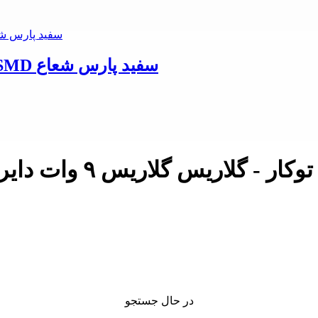
چراغ توکار - چشمی چشمی ۴ وات دايره اي SMD سفيد پارس شعاع
 گلاریس گلاریس ۹ وات دایره ای پارس شعاع قیمت نام تجاری
در حال جستجو