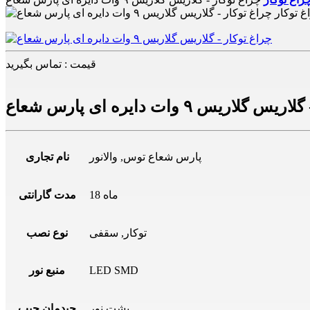
قیمت : تماس بگیرید
لاریس ۹ وات دایره ای پارس شعاع
پارس شعاع توس
,
والانور
نام تجاری
18 ماه
مدت گارانتی
توکار
,
سقفی
نوع نصب
LED SMD
منبع نور
پشت نور
چیدمان چیپ