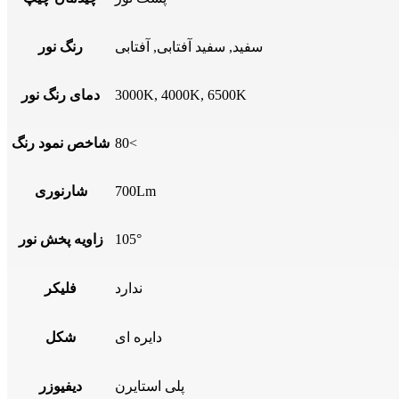
سفید, سفید آفتابی, آفتابی
رنگ نور
3000K, 4000K, 6500K
دمای رنگ نور
80<
شاخص نمود رنگ
700Lm
شارنوری
105°
زاویه پخش نور
ندارد
فلیکر
دایره ای
شکل
پلی استایرن
دیفیوزر