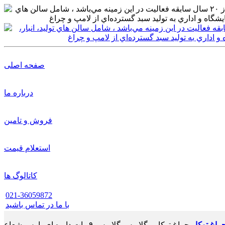
صفحه اصلی
درباره ما
فروش و تامین
استعلام قیمت
کاتالوگ ها
021-36059872
با ما در تماس باشید
راغ توکار
چراغ توکار - گلاریس گلاریس ۹ وات دایره ای پارس شعاع