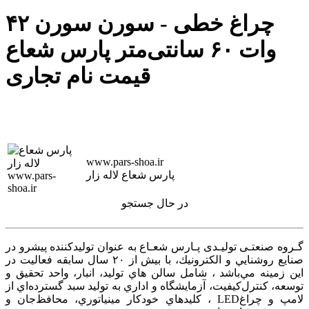
چراغ خطی - سورن سورن ۴۲
وات ۶۰ سانتی‌متر پارس شعاع
قیمت نام تجاری
www.pars-shoa.ir
پارس شعاع لاله زار
در حال جستجو
گـروه صنعتـی تولیـدی پـارس شعـاع به عنوان توليدكننده پيشرو در
صنايع روشنايي و الكترونيك، با بيش از ۲۰ سال سابقه فعاليت در
اين زمينه‌ مي‌باشد ، شامل سالن هاي توليد، انبار، واحد تحقيق و
توسعه، كنترل‌كيفيت، آزمايشگاه و اداري به توليد سبد گسترده‌اي از
لامپ و چراغ‌LED ، كليدهاي خودكار مينياتوري، محافظ‌جان و