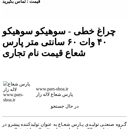
قیمت : تماس بگیرید
چراغ خطی - سوهیکو سوهیکو
۴۰ وات ۶۰ سانتی متر پارس
شعاع قیمت نام تجاری
www.pars-shoa.ir
پارس شعاع لاله زار
در حال جستجو
گـروه صنعتـی تولیـدی پـارس شعـاع به عنوان توليدكننده پيشرو در