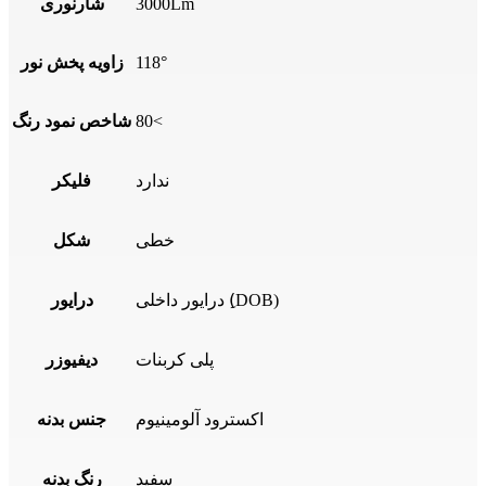
3000Lm
شارنوری
118°
زاویه پخش نور
80<
شاخص نمود رنگ
ندارد
فلیکر
خطی
شکل
درایور داخلی (ِDOB)
درایور
پلی کربنات
دیفیوزر
اکسترود آلومینیوم
جنس بدنه
سفید
رنگ بدنه