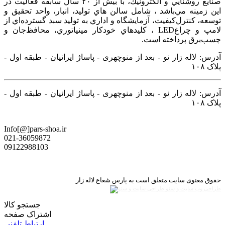
صنايع روشنايي و الكترونيك، با بيش از ۲۰ سال سابقه فعاليت در
اين زمينه‌ مي‌باشد ، شامل سالن هاي توليد، انبار، واحد تحقيق و
توسعه، كنترل‌كيفيت، آزمايشگاه و اداري به توليد سبد گسترده‌اي از
لامپ و چراغ‌LED ، كليدهاي خودكار مينياتوري، محافظ‌جان و
چسب‌برق پرداخته است.
آدرس: لاله زار نو - بعد از منوچهری - پاساژ ایرانیان - طبقه اول -
پلاک ۱۰۸
آدرس: لاله زار نو - بعد از منوچهری - پاساژ ایرانیان - طبقه اول -
پلاک ۱۰۸
Info[@]pars-shoa.ir
021-36059872
09122988103
حقوق معنوی سایت متعلق است به پارس شعاع لاله زار
طراحی وب سایت و سئو
جستجو کالا
اشتراک صفحه
ارتباط تلفنی