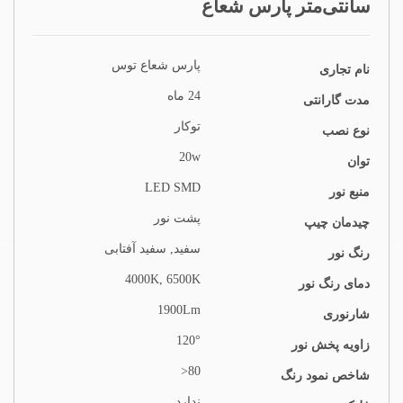
سانتی‌متر پارس شعاع
پارس شعاع توس
نام تجاری
24 ماه
مدت گارانتی
توکار
نوع نصب
20w
توان
LED SMD
منبع نور
پشت نور
چیدمان چیپ
سفید, سفید آفتابی
رنگ نور
4000K, 6500K
دمای رنگ نور
1900Lm
شارنوری
120°
زاویه پخش نور
80<
شاخص نمود رنگ
ندارد