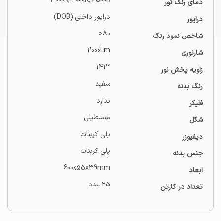
3000K, 4000K, 6500K
دمای رنگ نور
درایور داخلی (ِDOB)
درایور
80<
شاخص نمود رنگ
2000Lm
شارنوری
142°
زاویه پخش نور
سفید
رنگ بدنه
ندارد
فلیکر
مستطیلی
شکل
پلی کربنات
دیفیوزر
پلی کربنات
جنس بدنه
600x55x39mm
ابعاد
25 عدد
تعداد در کارتن