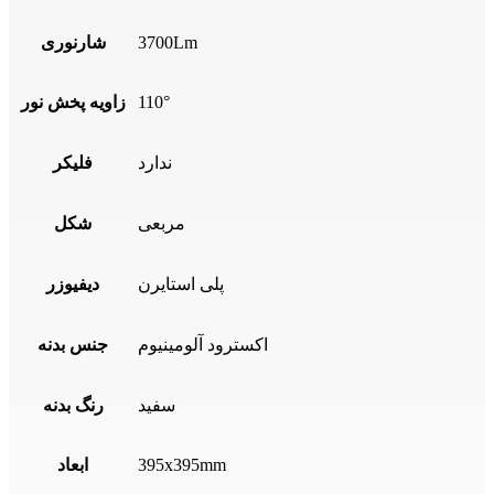
3700Lm
شارنوری
110°
زاویه پخش نور
ندارد
فلیکر
مربعی
شکل
پلی استایرن
دیفیوزر
اکسترود آلومینیوم
جنس بدنه
سفید
رنگ بدنه
395x395mm
ابعاد