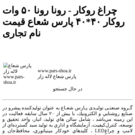
چراغ روکار - رونا رونا ۵۰ وات
روکار ۴۰*۴۰ پارس شعاع قیمت
نام تجاری
www.pars-shoa.ir
پارس شعاع لاله زار
در حال جستجو
گـروه صنعتـی تولیـدی پـارس شعـاع به عنوان توليدكننده پيشرو در
صنايع روشنايي و الكترونيك، با بيش از ۲۰ سال سابقه فعاليت در
اين زمينه‌ مي‌باشد ، شامل سالن هاي توليد، انبار، واحد تحقيق و
توسعه، كنترل‌كيفيت، آزمايشگاه و اداري به توليد سبد گسترده‌اي از
لامپ و چراغ‌LED ، كليدهاي خودكار مينياتوري، محافظ‌جان و