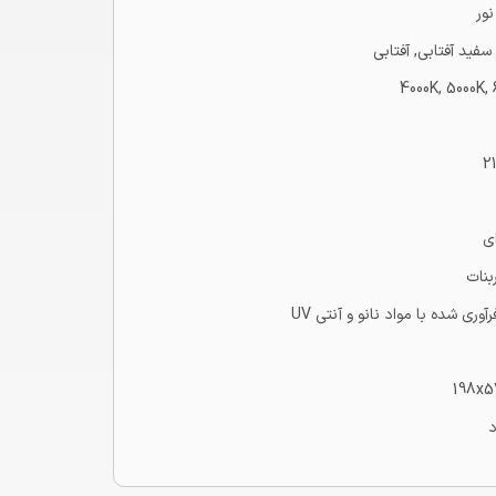
ور
سفید آفتابی, آفتابی
4000K, 5000K,
2
ای
بنات
198x