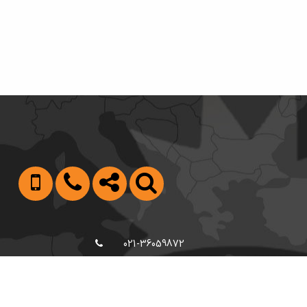
021-36059872
09122988103