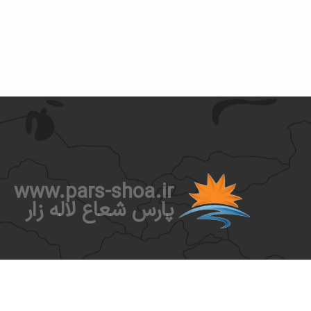
www.pars-shoa.ir
پارس شعاع لاله زار
گـروه صنعتـی تولیـدی پـارس شعـاع به عنوان توليدكننده پيش
در صنايع روشنايي و الكترونيك، با بيش از ۲۰ سال سابقه