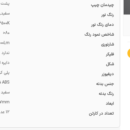
پشت ن
چیدمان چیپ
سفید, 
رنگ نور
 6500K
دمای رنگ نور
80<
شاخص نمود رنگ
100Lm
شارنوری
ندارد
فلیکر
دایره 
شکل
پلی کر
دیفیوزر
ABS فرآوری شده با مواد نانو و آنتی UV
جنس بدنه
سفید
رنگ بدنه
57mm
ابعاد
12 عدد
تعداد در کارتن