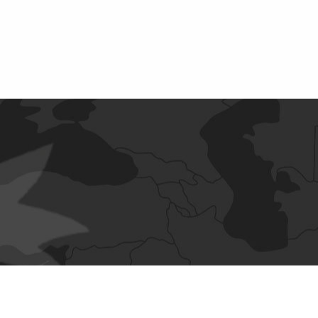
رو
آدرس: لاله زار نو - بعد از منوچهری - پاساژ ایرانیان - طبقه اول -
 فعاليت
پلاک ۱۰۸