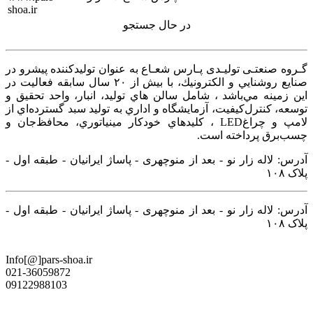
در حال جستجو
گـروه صنعتـی تولیـدی پـارس شعـاع به عنوان توليدكننده پيشرو در
صنايع روشنايي و الكترونيك، با بيش از ۲۰ سال سابقه فعاليت در
اين زمينه‌ مي‌باشد ، شامل سالن هاي توليد، انبار، واحد تحقيق و
توسعه، كنترل‌كيفيت، آزمايشگاه و اداري به توليد سبد گسترده‌اي از
لامپ و چراغ‌LED ، كليدهاي خودكار مينياتوري، محافظ‌جان و
چسب‌برق پرداخته است.
آدرس: لاله زار نو - بعد از منوچهری - پاساژ ایرانیان - طبقه اول -
پلاک ۱۰۸
آدرس: لاله زار نو - بعد از منوچهری - پاساژ ایرانیان - طبقه اول -
پلاک ۱۰۸
Info[@]pars-shoa.ir
021-36059872
09122988103